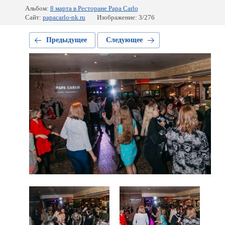
Альбом:
8 марта в Ресторане Papa Carlo
Сайт:
papacarlo-nk.ru
Изображение: 3/276
Предыдущее
Следующее