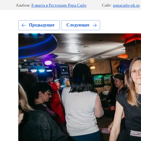
Альбом:
8 марта в Ресторане Papa Carlo
Сайт:
papacarlo-nk.ru
Предыдущее
Следующее